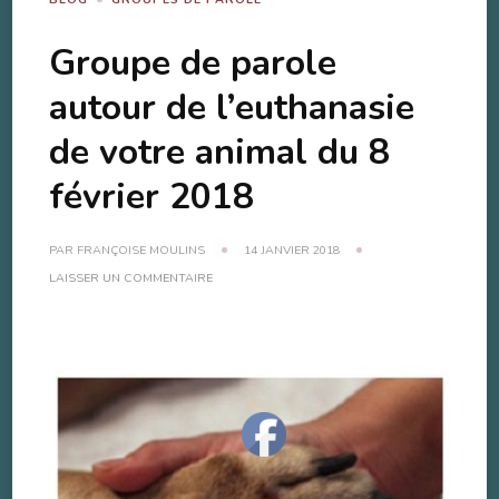
Groupe de parole
autour de l’euthanasie
de votre animal du 8
février 2018
PAR
FRANÇOISE MOULINS
14 JANVIER 2018
SUR
LAISSER UN COMMENTAIRE
GROUPE
DE
PAROLE
AUTOUR
DE
L’EUTHANASIE
DE
VOTRE
ANIMAL
DU
8
FÉVRIER
2018