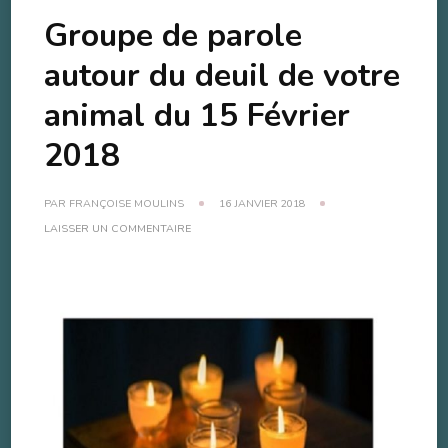
Groupe de parole
autour du deuil de votre
animal du 15 Février
2018
PAR
FRANÇOISE MOULINS
16 JANVIER 2018
SUR
LAISSER UN COMMENTAIRE
GROUPE
DE
PAROLE
AUTOUR
DU
DEUIL
DE
VOTRE
ANIMAL
DU
15
FÉVRIER
2018