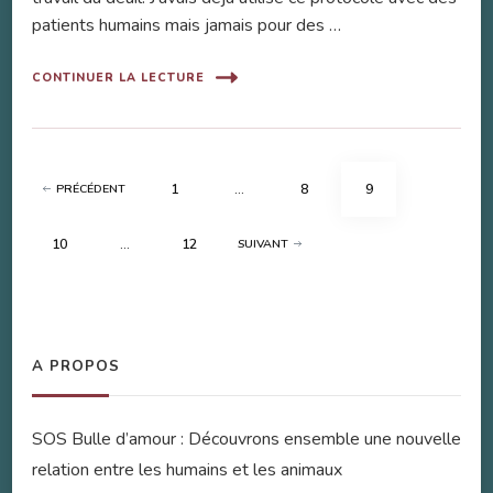
patients humains mais jamais pour des …
CONTINUER LA LECTURE
Pagination
PAGE
PAGE
PAGE
1
…
8
9
PRÉCÉDENT
des
publications
PAGE
PAGE
10
…
12
SUIVANT
A PROPOS
SOS Bulle d’amour : Découvrons ensemble une nouvelle
relation entre les humains et les animaux