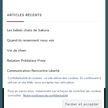
ARTICLES RÉCENTS
Les bébés chats de Sakura
Quand ils reviennent nous voir
Vie de chien
Relation Prédateur Proie
Communication Rencontre Liberté
Confidentialité et cookies : ce site utilise des cookies. En continuant à
utiliser ce site Web, vous acceptez leur utilisation.
Pour en savoir plus, notamment sur la façon de contrôler les cookies,
Copyright SOS Bulle d'Amour 2017-2022 | Site réalisé par
consultez :
Notre politique de confidentialité
Les Projets Fantastiques
.Site animé par
WordPress
.
Politique de confidentialité