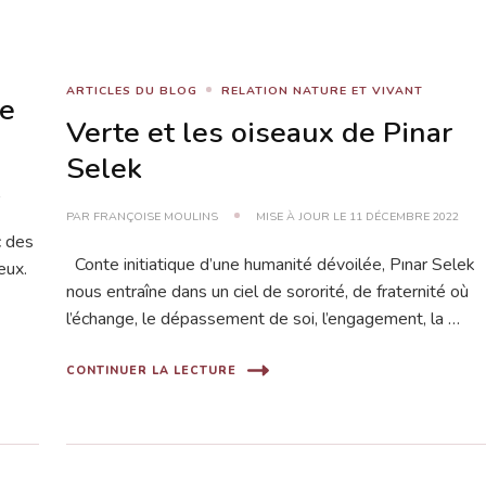
ARTICLES DU BLOG
RELATION NATURE ET VIVANT
re
Verte et les oiseaux de Pinar
Selek
2
PAR
FRANÇOISE MOULINS
MISE À JOUR LE
11 DÉCEMBRE 2022
 des
Conte initiatique d’une humanité dévoilée, Pınar Selek
eux.
nous entraîne dans un ciel de sororité, de fraternité où
l’échange, le dépassement de soi, l’engagement, la …
CONTINUER LA LECTURE