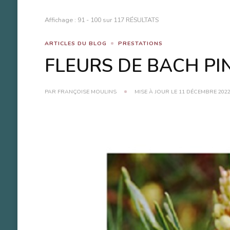
Affichage : 91 - 100 sur 117 RÉSULTATS
ARTICLES DU BLOG
PRESTATIONS
FLEURS DE BACH PINE :
PAR
FRANÇOISE MOULINS
MISE À JOUR LE
11 DÉCEMBRE 202