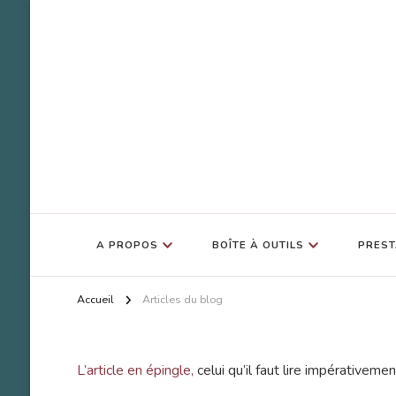
SOS Bulle d'Amour
Accompagnement Deuil Animal
A PROPOS
BOÎTE À OUTILS
PREST
Accueil
Articles du blog
L’article en épingle,
celui qu’il faut lire impérativem