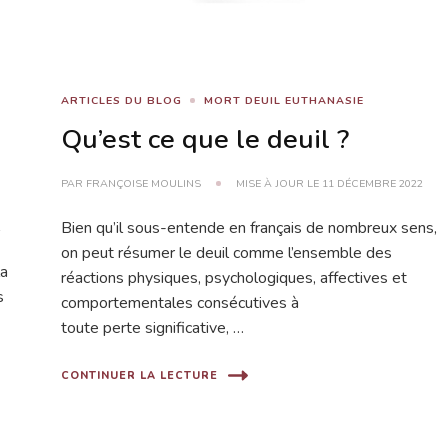
ARTICLES DU BLOG
MORT DEUIL EUTHANASIE
Qu’est ce que le deuil ?
PAR
FRANÇOISE MOULINS
MISE À JOUR LE
11 DÉCEMBRE 2022
Bien qu’il sous-entende en français de nombreux sens,
2
on peut résumer le deuil comme l’ensemble des
la
réactions physiques, psychologiques, affectives et
s
comportementales consécutives à
toute perte significative, …
CONTINUER LA LECTURE