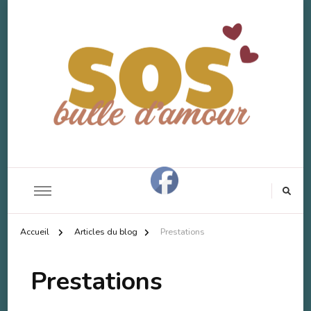
SOS Bulle d'Amour
Accompagnement Deuil Animal
Accueil
Articles du blog
Prestations
Prestations