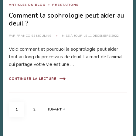
ARTICLES DU BLOG
PRESTATIONS
Comment la sophrologie peut aider au
deuil ?
PAR
FRANÇOISE MOULINS
MISE À JOUR LE
11 DÉCEMBRE 2022
Voici comment et pourquoi la sophrologie peut aider
tout au long du processus de deuil. La mort de l’animal
qui partage votre vie est une …
CONTINUER LA LECTURE
Pagination
PAGE
PAGE
1
2
SUIVANT
des
publications