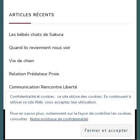
ARTICLES RÉCENTS
Les bébés chats de Sakura
Quand ils reviennent nous voir
Vie de chien
Relation Prédateur Proie
Communication Rencontre Liberté
Confidentialité et cookies : ce site utilise des cookies. En continuant à
utiliser ce site Web, vous acceptez leur utilisation.
Pour en savoir plus, notamment sur la façon de contrôler les cookies,
Copyright SOS Bulle d'Amour 2017-2022 | Site réalisé par
consultez :
Notre politique de confidentialité
Les Projets Fantastiques
.Site animé par
WordPress
.
Politique de confidentialité