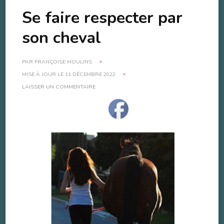
Se faire respecter par
son cheval
PAR
FRANÇOISE MOULINS
MISE À JOUR LE
11 DÉCEMBRE 2022
SUR
LAISSER UN COMMENTAIRE
SE
FAIRE
RESPECTER
PAR
SON
CHEVAL