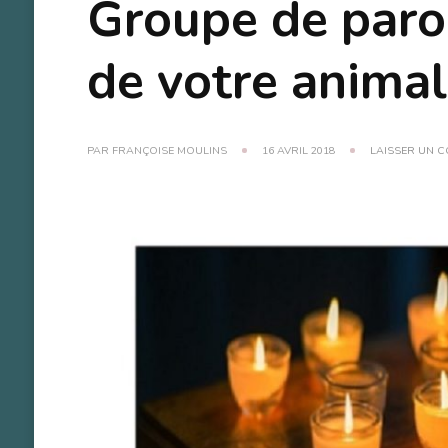
Groupe de parol
de votre anima
PAR
FRANÇOISE MOULINS
16 AVRIL 2018
LAISSER UN 