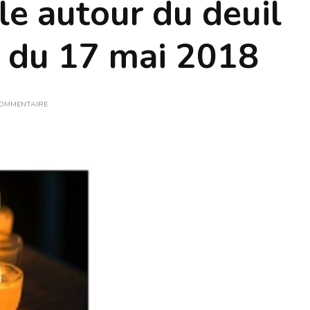
e autour du deuil
l du 17 mai 2018
SUR
COMMENTAIRE
GROUPE
DE
PAROLE
AUTOUR
DU
DEUIL
DE
VOTRE
ANIMAL
DU
17
MAI
2018