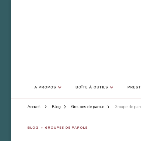
SOS Bulle d'Amour
Accompagnement Deuil Animal
A PROPOS
BOÎTE À OUTILS
PREST
Accueil
Blog
Groupes de parole
Groupe de paro
BLOG
GROUPES DE PAROLE