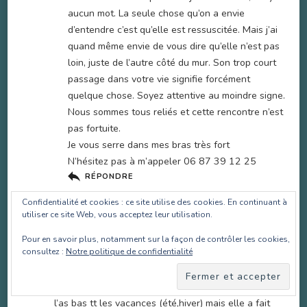
aucun mot. La seule chose qu’on a envie
d’entendre c’est qu’elle est ressuscitée. Mais j’ai
quand même envie de vous dire qu’elle n’est pas
loin, juste de l’autre côté du mur. Son trop court
passage dans votre vie signifie forcément
quelque chose. Soyez attentive au moindre signe.
Nous sommes tous reliés et cette rencontre n’est
pas fortuite.
Je vous serre dans mes bras très fort
N’hésitez pas à m’appeler 06 87 39 12 25
RÉPONDRE
Confidentialité et cookies : ce site utilise des cookies. En continuant à
utiliser ce site Web, vous acceptez leur utilisation.
Chiara
12 octobre 2019 à 20 h 22 min
Pour en savoir plus, notamment sur la façon de contrôler les cookies,
consultez :
Notre politique de confidentialité
J’ai perdu ma jument il y a 2ans et encore aujourd’hui
je pleure..je la voyais que pendant les vacances car
elle était chez quelqu’un que je connaissais et j’allais
l’as bas tt les vacances (été,hiver) mais elle a fait