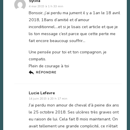
Sylvia
4 mai 2019 à 1 h 33 min
Bonsoir, j’ai perdu ma jument il y a 1an le 18 avril
2018, 18ans d’amitié et d’amour
inconditionnel….et si je lisais cet article et que je
lis ton message c’est parce que cette perte me
fait encore beaucoup souffrir…
Une pensée pour toi et ton compagnon, je
compatis.
Plein de courage à toi
RÉPONDRE
Lucie Lefevre
14 juin 2019 à 20 h 17 min
J’ai perdu mon amour de cheval d’à peine dix ans
le 25 octobre 2018. Ses ulcères très graves ont
eu raison de lui. Cela fait 8 mois maintenant. On
avait tellement une grande complicité, ce n’était