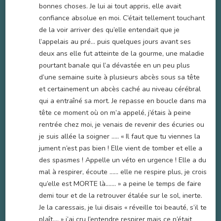
bonnes choses. Je lui ai tout appris, elle avait
confiance absolue en moi. C’était tellement touchant
de la voir arriver des qu’elle entendait que je
l’appelais au pré… puis quelques jours avant ses
deux ans elle fut atteinte de la gourme, une maladie
pourtant banale qui l’a dévastée en un peu plus
d’une semaine suite à plusieurs abcès sous sa tête
et certainement un abcès caché au niveau cérébral
qui a entraîné sa mort. Je repasse en boucle dans ma
tête ce moment où on m’a appelé, j’étais à peine
rentrée chez moi, je venais de revenir des écuries ou
je suis allée la soigner ….. « Il faut que tu viennes la
jument n’est pas bien ! Elle vient de tomber et elle a
des spasmes ! Appelle un véto en urgence ! Elle a du
mal à respirer, écoute …… elle ne respire plus, je crois
qu’elle est MORTE là……. » a peine le temps de faire
demi tour et de la retrouver étalée sur le sol, inerte.
Je la caressais, je lui disais « réveille toi beauté, s’il te
plaît…. » j’ai cru l’entendre respirer mais ce n’était