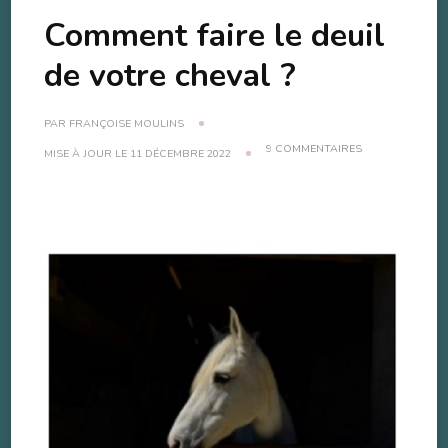
Comment faire le deuil
de votre cheval ?
PAR
FRANÇOISE MOULINS
SUR
9 COMMENTAIRES
MISE À JOUR LE
11 DÉCEMBRE 2022
COMMENT
FAIRE
LE
DEUIL
DE
VOTRE
CHEVAL
?