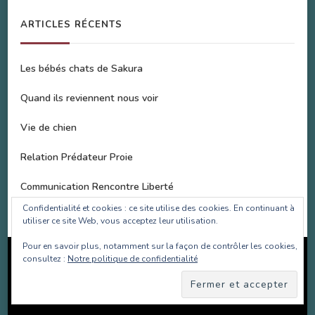
ARTICLES RÉCENTS
Les bébés chats de Sakura
Quand ils reviennent nous voir
Vie de chien
Relation Prédateur Proie
Communication Rencontre Liberté
Confidentialité et cookies : ce site utilise des cookies. En continuant à
utiliser ce site Web, vous acceptez leur utilisation.
Pour en savoir plus, notamment sur la façon de contrôler les cookies,
Copyright SOS Bulle d'Amour 2017-2022 | Site réalisé par
consultez :
Notre politique de confidentialité
Les Projets Fantastiques
.Site animé par
WordPress
.
Politique de confidentialité