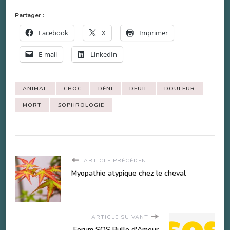
Partager :
Facebook
X
Imprimer
E-mail
LinkedIn
ANIMAL
CHOC
DÉNI
DEUIL
DOULEUR
MORT
SOPHROLOGIE
ARTICLE PRÉCÉDENT
Myopathie atypique chez le cheval
ARTICLE SUIVANT
Forum SOS Bulle d'Amour