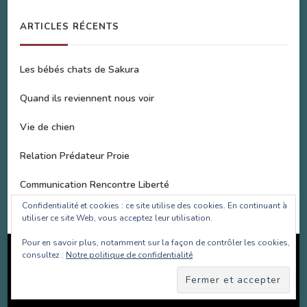
ARTICLES RÉCENTS
Les bébés chats de Sakura
Quand ils reviennent nous voir
Vie de chien
Relation Prédateur Proie
Communication Rencontre Liberté
Confidentialité et cookies : ce site utilise des cookies. En continuant à
utiliser ce site Web, vous acceptez leur utilisation.
Pour en savoir plus, notamment sur la façon de contrôler les cookies,
Copyright SOS Bulle d'Amour 2017-2022 | Site réalisé par
consultez :
Notre politique de confidentialité
Les Projets Fantastiques
.Site animé par
WordPress
.
Politique de confidentialité