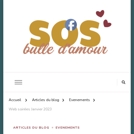
SOS Bulle d'Amour
Accompagnement Deuil Animal
Accueil
Articles du blog
Evenements
Web soirées Janvier 2023
ARTICLES DU BLOG
EVENEMENTS