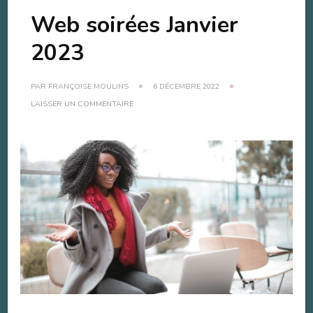
Web soirées Janvier
2023
PAR
FRANÇOISE MOULINS
6 DÉCEMBRE 2022
SUR
LAISSER UN COMMENTAIRE
WEB
SOIRÉES
JANVIER
2023