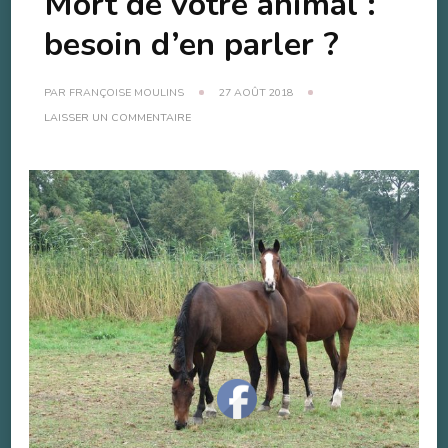
Mort de votre animal :
besoin d’en parler ?
PAR
FRANÇOISE MOULINS
27 AOÛT 2018
SUR
LAISSER UN COMMENTAIRE
MORT
DE
VOTRE
ANIMAL
:
BESOIN
D’EN
PARLER
?