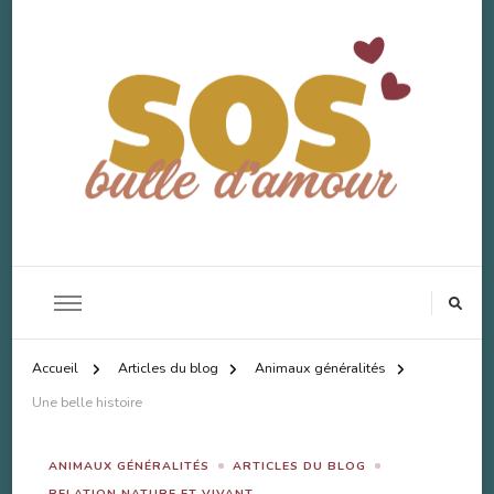
SOS Bulle d'Amour
Accompagnement Deuil Animal
Accueil
Articles du blog
Animaux généralités
Une belle histoire
ANIMAUX GÉNÉRALITÉS
ARTICLES DU BLOG
RELATION NATURE ET VIVANT