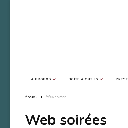
SOS Bulle d'Amour
Accompagnement Deuil Animal
A PROPOS
BOÎTE À OUTILS
PREST
Accueil
Web soirées
Web soirées