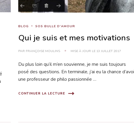
BLOG
SOS BULLE D'AMOUR
Qui je suis et mes motivations
PAR
FRANÇOISE MOULINS
MISE À JOUR LE
13 JUILLET 2017
Du plus loin qu’il m’en souvienne, je me suis toujours
posé des questions. En terminale, j’ai eu la chance d’avoi
sé
une professeur de philo passionnée …
u
CONTINUER LA LECTURE