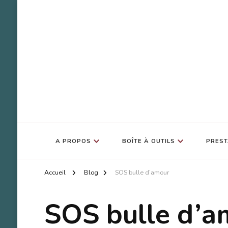
SOS Bulle d'Amour
Accompagnement Deuil Animal
A PROPOS
BOÎTE À OUTILS
PREST
Accueil
Blog
SOS bulle d’amour
SOS bulle d’a